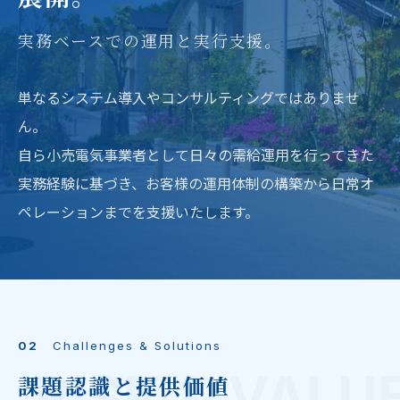
実務ベースでの運用と実行支援。
単なるシステム導入やコンサルティングではありませ
ん。
自ら小売電気事業者として日々の需給運用を行ってきた
実務経験に基づき、お客様の運用体制の構築から日常オ
ペレーションまでを支援いたします。
02
Challenges & Solutions
RISK & VALU
課題認識と提供価値